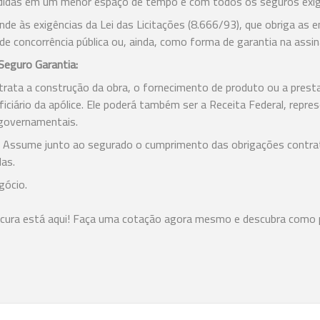
didas em um menor espaço de tempo e com todos os seguros exig
de às exigências da Lei das Licitações (8.666/93), que obriga as 
 de concorrência pública ou, ainda, como forma de garantia na assi
Seguro Garantia:
rata a construção da obra, o fornecimento de produto ou a presta
iciário da apólice. Ele poderá também ser a Receita Federal, repre
 governamentais.
Assume junto ao segurado o cumprimento das obrigações contra
das.
egócio.
ocura está aqui! Faça uma cotação agora mesmo e descubra como p