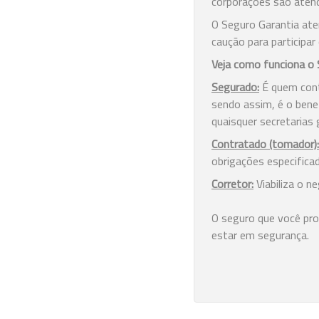
corporações são aten
O Seguro Garantia aten
caução para participar
Veja como funciona o 
Segurado:
É quem cont
sendo assim, é o benef
quaisquer secretarias
Contratado (tomador):
obrigações especifica
Corretor:
Viabiliza o n
O seguro que você pr
estar em segurança.