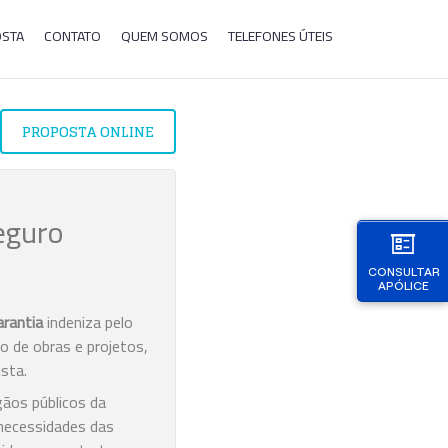
OSTA
CONTATO
QUEM SOMOS
TELEFONES ÚTEIS
PROPOSTA ONLINE
eguro
CONSULTAR
APÓLICE
rantia
indeniza pelo
o de obras e projetos,
ista.
gãos públicos da
 necessidades das