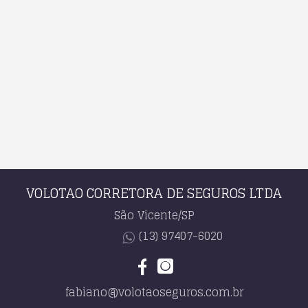
VOLOTAO CORRETORA DE SEGUROS LTDA
São Vicente/SP
(13) 97407-6020
fabiano@volotaoseguros.com.br